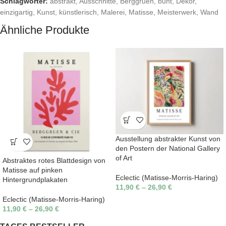
Schlagwörter:
abstrakt
,
Ausschnitte
,
Berggruen
,
bunt
,
Dekor
,
einzigartig
,
Kunst
,
künstlerisch
,
Malerei
,
Matisse
,
Meisterwerk
,
Wand
Ähnliche Produkte
Ausstellung abstrakter Kunst von
den Postern der National Gallery
of Art
Abstraktes rotes Blattdesign von
Matisse auf pinken
Eclectic (Matisse-Morris-Haring)
Hintergrundplakaten
11,90
€
–
26,90
€
Eclectic (Matisse-Morris-Haring)
11,90
€
–
26,90
€