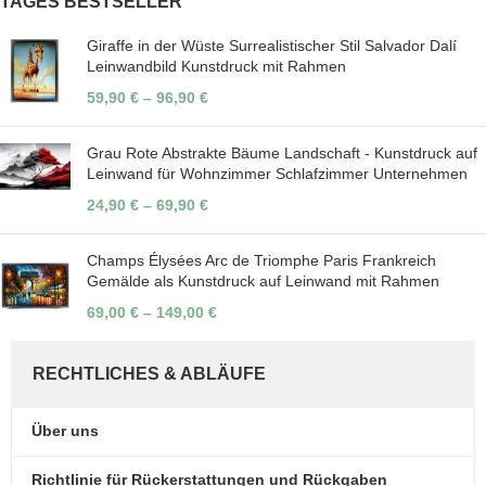
TAGES BESTSELLER
Giraffe in der Wüste Surrealistischer Stil Salvador Dalí
Leinwandbild Kunstdruck mit Rahmen
59,90
€
–
96,90
€
Grau Rote Abstrakte Bäume Landschaft - Kunstdruck auf
Leinwand für Wohnzimmer Schlafzimmer Unternehmen
24,90
€
–
69,90
€
Champs Élysées Arc de Triomphe Paris Frankreich
Gemälde als Kunstdruck auf Leinwand mit Rahmen
69,00
€
–
149,00
€
RECHTLICHES & ABLÄUFE
Über uns
Richtlinie für Rückerstattungen und Rückgaben