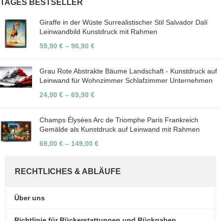
TAGES BESTSELLER
Giraffe in der Wüste Surrealistischer Stil Salvador Dalí
Leinwandbild Kunstdruck mit Rahmen
59,90
€
–
96,90
€
Grau Rote Abstrakte Bäume Landschaft - Kunstdruck auf
Leinwand für Wohnzimmer Schlafzimmer Unternehmen
24,90
€
–
69,90
€
Champs Élysées Arc de Triomphe Paris Frankreich
Gemälde als Kunstdruck auf Leinwand mit Rahmen
69,00
€
–
149,00
€
RECHTLICHES & ABLÄUFE
Über uns
Richtlinie für Rückerstattungen und Rückgaben