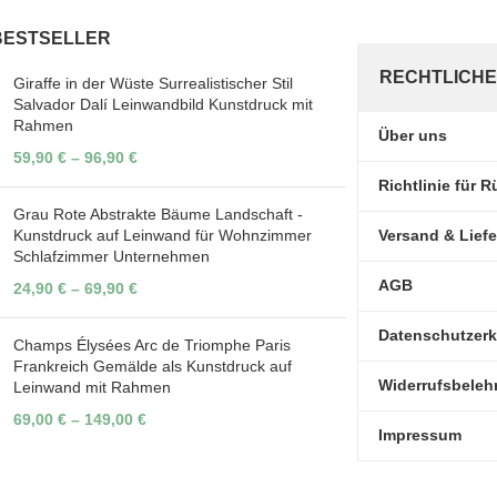
BESTSELLER
RECHTLICHE
Giraffe in der Wüste Surrealistischer Stil
Salvador Dalí Leinwandbild Kunstdruck mit
Rahmen
Über uns
59,90
€
–
96,90
€
Richtlinie für
Grau Rote Abstrakte Bäume Landschaft -
Kunstdruck auf Leinwand für Wohnzimmer
Versand & Lief
Schlafzimmer Unternehmen
AGB
24,90
€
–
69,90
€
Datenschutzerk
Champs Élysées Arc de Triomphe Paris
Frankreich Gemälde als Kunstdruck auf
Widerrufsbeleh
Leinwand mit Rahmen
69,00
€
–
149,00
€
Impressum