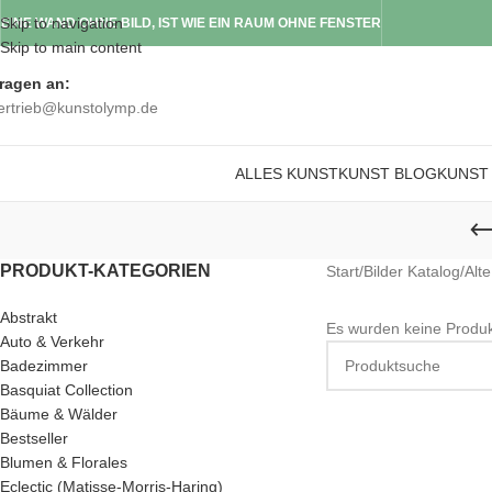
Skip to navigation
EINE WAND OHNE BILD, IST WIE EIN RAUM OHNE FENSTER
Skip to main content
ragen an:
ertrieb@kunstolymp.de
ALLES KUNST
KUNST BLOG
KUNST
PRODUKT-KATEGORIEN
Start
/
Bilder Katalog
/
Alt
Abstrakt
Es wurden keine Produk
Auto & Verkehr
Badezimmer
Basquiat Collection
Bäume & Wälder
Bestseller
Blumen & Florales
Eclectic (Matisse-Morris-Haring)