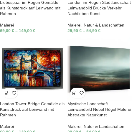
Liebespaar im Regen Gemälde
London im Regen Stadtlandschaft
als Kunstdruck auf Leinwand mit
Leinwandbild Brücke Verkehr
Rahmen
Nachtleben Kunst
Malerei
Malerei
,
Natur & Landschaften
69,00
€
–
149,00
€
29,90
€
–
54,90
€
London Tower Bridge Gemälde als
Mystische Landschaft
Kunstdruck auf Leinwand mit
Leinwandbild Nebel Hügel Malerei
Rahmen
Abstrakte Naturkunst
Malerei
Malerei
,
Natur & Landschaften