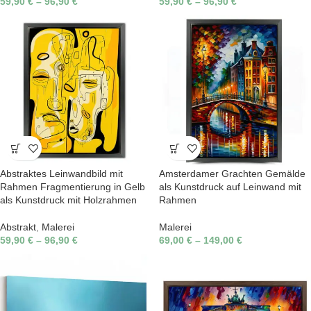
59,90
€
–
96,90
€
59,90
€
–
96,90
€
Abstraktes Leinwandbild mit
Amsterdamer Grachten Gemälde
Rahmen Fragmentierung in Gelb
als Kunstdruck auf Leinwand mit
als Kunstdruck mit Holzrahmen
Rahmen
Abstrakt
,
Malerei
Malerei
59,90
€
–
96,90
€
69,00
€
–
149,00
€