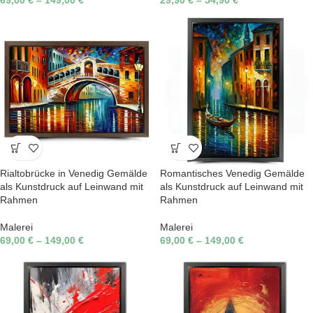
69,00
€
–
149,00
€
29,90
€
–
54,90
€
Rialtobrücke in Venedig Gemälde
Romantisches Venedig Gemälde
als Kunstdruck auf Leinwand mit
als Kunstdruck auf Leinwand mit
Rahmen
Rahmen
Malerei
Malerei
69,00
€
–
149,00
€
69,00
€
–
149,00
€