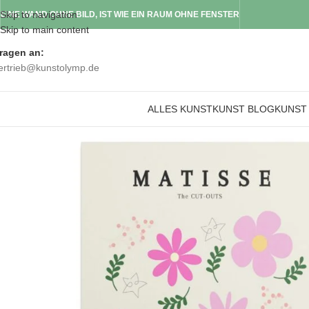
Skip to navigation
EINE WAND OHNE BILD, IST WIE EIN RAUM OHNE FENSTER
Skip to main content
ragen an:
ertrieb@kunstolymp.de
ALLES KUNST
KUNST BLOG
KUNST