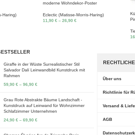
moderne Wohndekor-Poster
Kü
s-Haring)
Eclectic (Matisse-Morris-Haring)
Pi
11,90
€
–
26,90
€
Ti
16
BESTSELLER
RECHTLICHE
Giraffe in der Wüste Surrealistischer Stil
Salvador Dalí Leinwandbild Kunstdruck mit
Rahmen
Über uns
59,90
€
–
96,90
€
Richtlinie für
Grau Rote Abstrakte Bäume Landschaft -
Kunstdruck auf Leinwand für Wohnzimmer
Versand & Lief
Schlafzimmer Unternehmen
AGB
24,90
€
–
69,90
€
Datenschutzerk