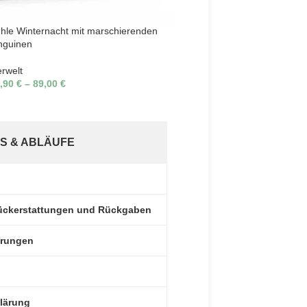
Gallery London
hle Winternacht mit marschierenden
Eclectic (Matisse-Morris-Ha
nguinen
11,90
€
–
26,90
€
erwelt
,90
€
–
89,00
€
S & ABLÄUFE
 Rückerstattungen und Rückgaben
erungen
lärung