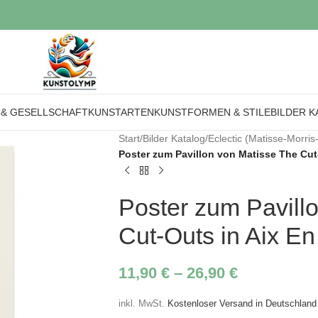
 & GESELLSCHAFT
KUNSTARTEN
KUNSTFORMEN & STILE
BILDER K
Start
/
Bilder Katalog
/
Eclectic (Matisse-Morris
Poster zum Pavillon von Matisse The Cut
Poster zum Pavill
Cut-Outs in Aix E
11,90
€
–
26,90
€
inkl. MwSt.
Kostenloser Versand in Deutschland