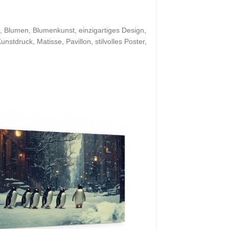
,
Blumen
,
Blumenkunst
,
einzigartiges Design
,
Kunstdruck
,
Matisse
,
Pavillon
,
stilvolles Poster
,
Kunstdruck-Poster der Brig