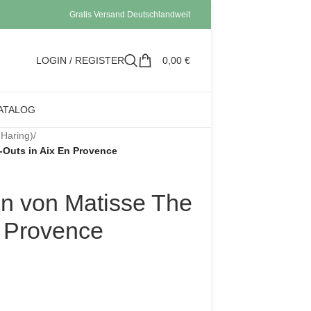
Gratis Versand Deutschlandweit
LOGIN / REGISTER
0,00
€
ATALOG
-Haring)
/
-Outs in Aix En Provence
on von Matisse The
n Provence