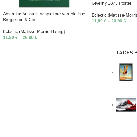
Giverny 1875 Poster
Abstrakte Ausstellungsplakate von Matisse
Eclectic (Matisse-Morri
Berggruen & Cie
11,90
€
–
26,90
€
Eclectic (Matisse-Morris-Haring)
11,90
€
–
26,90
€
TAGES 