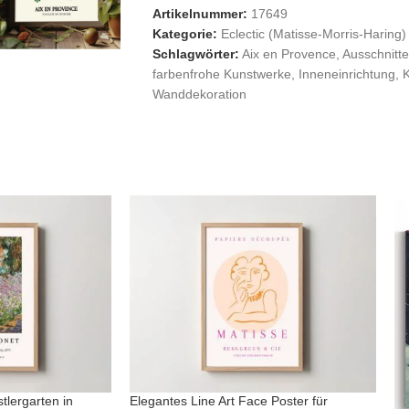
Artikelnummer:
17649
Kategorie:
Eclectic (Matisse-Morris-Haring)
Schlagwörter:
Aix en Provence
,
Ausschnitte
farbenfrohe Kunstwerke
,
Inneneinrichtung
,
Wanddekoration
lergarten in
Elegantes Line Art Face Poster für