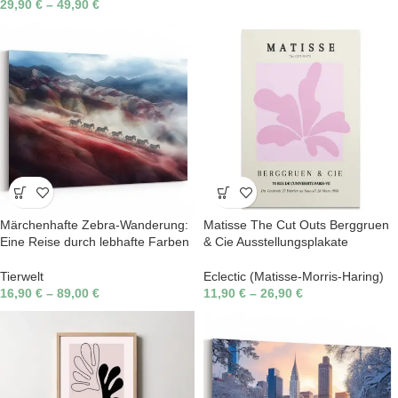
29,90
€
–
49,90
€
Märchenhafte Zebra-Wanderung:
Matisse The Cut Outs Berggruen
Eine Reise durch lebhafte Farben
& Cie Ausstellungsplakate
Tierwelt
Eclectic (Matisse-Morris-Haring)
16,90
€
–
89,00
€
11,90
€
–
26,90
€