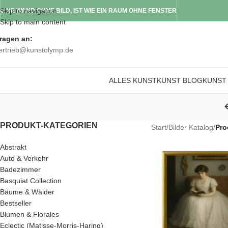
Skip to navigation
EINE WAND OHNE BILD, IST WIE EIN RAUM OHNE FENSTER
Skip to main content
ragen an:
ertrieb@kunstolymp.de
ALLES KUNST
KUNST BLOG
KUNST
PRODUKT-KATEGORIEN
Start
/
Bilder Katalog
/
Pro
Abstrakt
Auto & Verkehr
Badezimmer
Basquiat Collection
Bäume & Wälder
Bestseller
Blumen & Florales
Eclectic (Matisse-Morris-Haring)