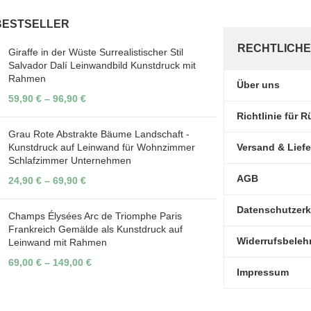
BESTSELLER
RECHTLICHE
Giraffe in der Wüste Surrealistischer Stil
Salvador Dalí Leinwandbild Kunstdruck mit
Rahmen
Über uns
59,90
€
–
96,90
€
Richtlinie für
Grau Rote Abstrakte Bäume Landschaft -
Kunstdruck auf Leinwand für Wohnzimmer
Versand & Lief
Schlafzimmer Unternehmen
AGB
24,90
€
–
69,90
€
Datenschutzerk
Champs Élysées Arc de Triomphe Paris
Frankreich Gemälde als Kunstdruck auf
Widerrufsbeleh
Leinwand mit Rahmen
69,00
€
–
149,00
€
Impressum