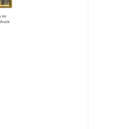
u im
druck