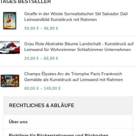
TAGES BESTSELLER
Giraffe in der Wüste Surrealistischer Stil Salvador Dalí
Leinwandbild Kunstdruck mit Rahmen
59,90
€
–
96,90
€
Grau Rote Abstrakte Bäume Landschaft - Kunstdruck auf
Leinwand für Wohnzimmer Schlafzimmer Unternehmen
24,90
€
–
69,90
€
Champs Élysées Arc de Triomphe Paris Frankreich
Gemälde als Kunstdruck auf Leinwand mit Rahmen
69,00
€
–
149,00
€
RECHTLICHES & ABLÄUFE
Über uns
Richtlinie für Rückerstattungen und Rückgaben