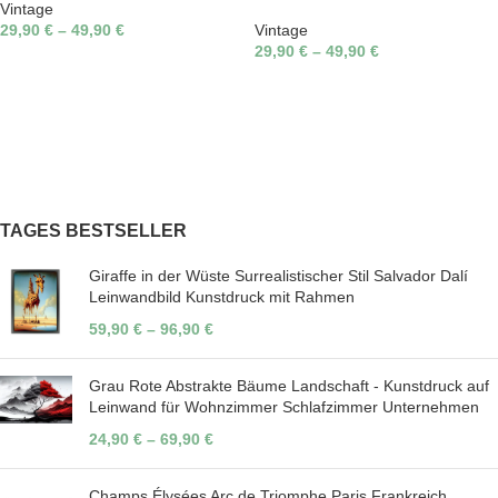
Vintage
29,90
€
–
49,90
€
Vintage
29,90
€
–
49,90
€
TAGES BESTSELLER
Giraffe in der Wüste Surrealistischer Stil Salvador Dalí
Leinwandbild Kunstdruck mit Rahmen
59,90
€
–
96,90
€
Grau Rote Abstrakte Bäume Landschaft - Kunstdruck auf
Leinwand für Wohnzimmer Schlafzimmer Unternehmen
24,90
€
–
69,90
€
Champs Élysées Arc de Triomphe Paris Frankreich