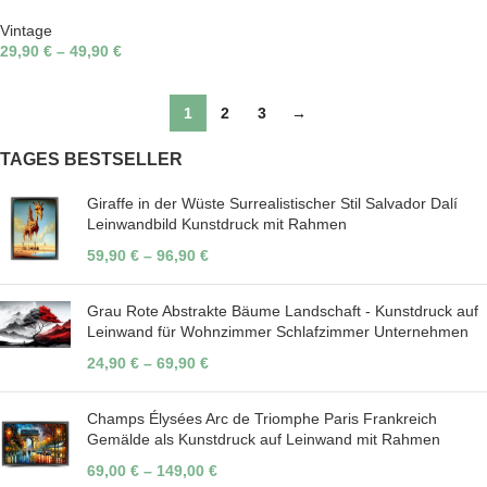
Vintage
29,90
€
–
49,90
€
1
2
3
→
TAGES BESTSELLER
Giraffe in der Wüste Surrealistischer Stil Salvador Dalí
Leinwandbild Kunstdruck mit Rahmen
59,90
€
–
96,90
€
Grau Rote Abstrakte Bäume Landschaft - Kunstdruck auf
Leinwand für Wohnzimmer Schlafzimmer Unternehmen
24,90
€
–
69,90
€
Champs Élysées Arc de Triomphe Paris Frankreich
Gemälde als Kunstdruck auf Leinwand mit Rahmen
69,00
€
–
149,00
€