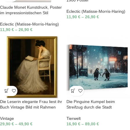
Claude Monet Kunstdruck, Poster
Eclectic (Matisse-Morris-Haring)
im impressionistischen Stil
11,90
€
–
26,90
€
Eclectic (Matisse-Morris-Haring)
11,90
€
–
26,90
€
Die Leserin elegante Frau liest ihr
Die Pinguine Kumpel beim
Buch Vintage Bild mit Rahmen
Streifzug durch die Stadt
Vintage
Tierwelt
29,90
€
–
49,90
€
16,90
€
–
89,00
€