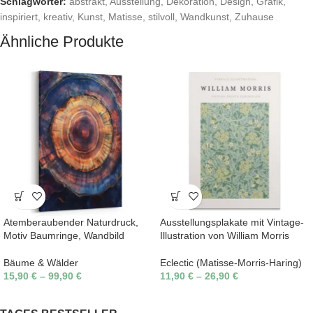
Schlagwörter:
abstrakt
,
Ausstellung
,
Dekoration
,
Design
,
Grafik
,
inspiriert
,
kreativ
,
Kunst
,
Matisse
,
stilvoll
,
Wandkunst
,
Zuhause
Ähnliche Produkte
Atemberaubender Naturdruck,
Ausstellungsplakate mit Vintage-
Motiv Baumringe, Wandbild
Illustration von William Morris
Bäume & Wälder
Eclectic (Matisse-Morris-Haring)
15,90
€
–
99,90
€
11,90
€
–
26,90
€