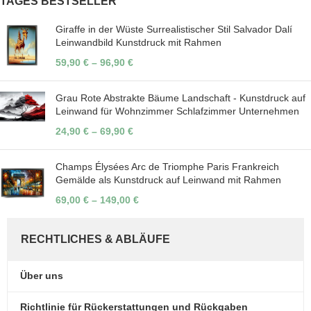
TAGES BESTSELLER
Giraffe in der Wüste Surrealistischer Stil Salvador Dalí
Leinwandbild Kunstdruck mit Rahmen
59,90
€
–
96,90
€
Grau Rote Abstrakte Bäume Landschaft - Kunstdruck auf
Leinwand für Wohnzimmer Schlafzimmer Unternehmen
24,90
€
–
69,90
€
Champs Élysées Arc de Triomphe Paris Frankreich
Gemälde als Kunstdruck auf Leinwand mit Rahmen
69,00
€
–
149,00
€
RECHTLICHES & ABLÄUFE
Über uns
Richtlinie für Rückerstattungen und Rückgaben