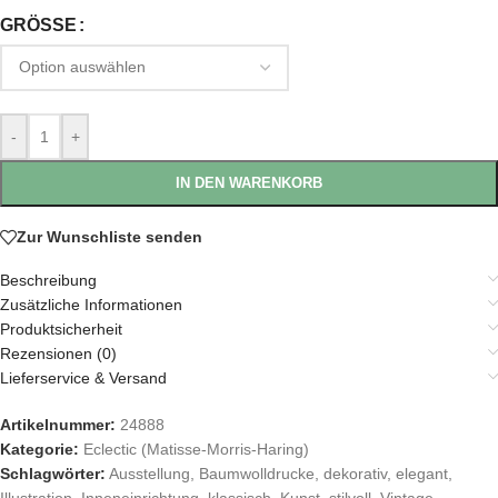
GRÖSSE
-
+
IN DEN WARENKORB
Zur Wunschliste senden
Beschreibung
Zusätzliche Informationen
Produktsicherheit
Rezensionen (0)
Lieferservice & Versand
Artikelnummer:
24888
Kategorie:
Eclectic (Matisse-Morris-Haring)
Schlagwörter:
Ausstellung
,
Baumwolldrucke
,
dekorativ
,
elegant
,
Illustration
,
Inneneinrichtung
,
klassisch
,
Kunst
,
stilvoll
,
Vintage
,